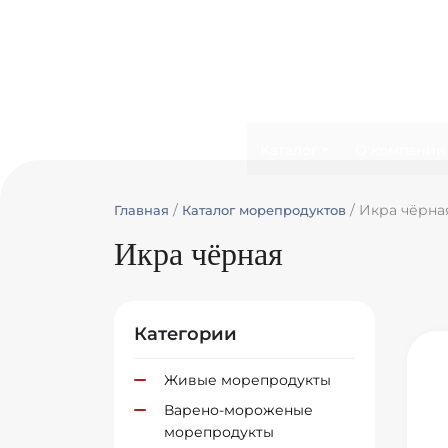
КАЧЕСТВЕННЫЕ МОРЕПРО
ОПТОМ И В РОЗНИЦУ С
ДОСТАВКОЙ ПО ЕКАТЕРИН
И УРАЛЬСКОМУ ФЕДЕРАЛЬ
ОКРУГУ
Каталог
О компании
/
/ Икра чёрна
Главная
Каталог морепродуктов
Икра чёрная
Категории
Живые морепродукты
Варено-мороженые
морепродукты